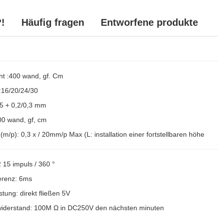
!
Häufig fragen
Entworfene produkte
t :400 wand, gf. Cm
 :16/20/24/30
,5 + 0,2/0,3 mm
500 wand, gf, cm
(m/p): 0,3 x / 20mm/p Max (L: installation einer fortstellbaren höhe
2 15 impuls / 360 °
ferenz: 6ms
stung: direkt fließen 5V
 widerstand: 100M Ω in DC250V den nächsten minuten