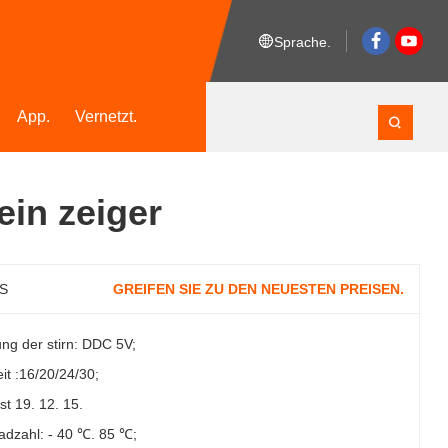
Sprache.
App.
Vernetzt.
ein zeiger
CS
GREIFEN SIE ZU DEN NEUESTEN PREISEN.
ung der stirn: DDC 5V;
it :16/20/24/30;
st 19. 12. 15.
radzahl: - 40 ℃. 85 ℃;