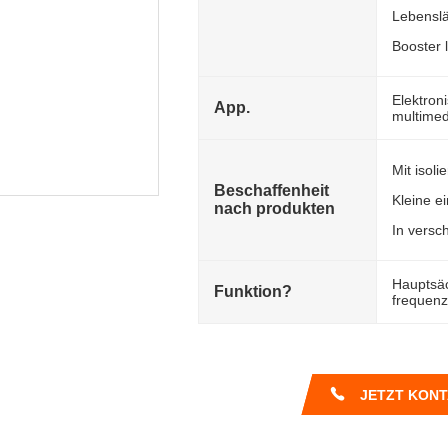
Lebenslä
Booster 
Elektron
App.
multimed
Mit isol
Beschaffenheit
Kleine e
nach produkten
In versc
Hauptsäc
Funktion?
frequenz
JETZT KON