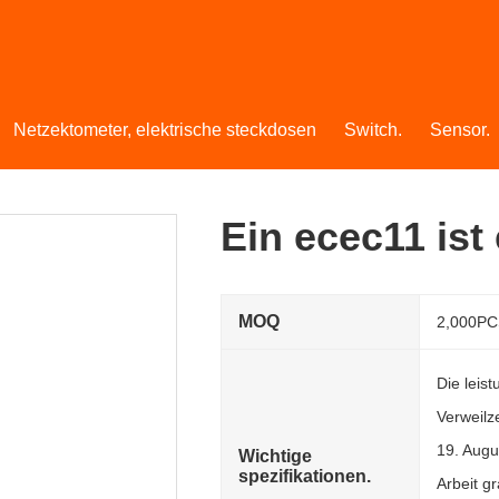
Netzektometer, elektrische steckdosen
Switch.
Sensor.
Ein ecec11 ist 
MOQ
2,000P
Die leist
Verweilze
19. Augu
Wichtige
spezifikationen.
Arbeit g