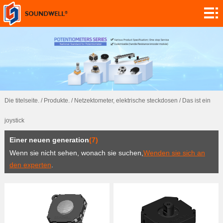
Ranzoomen.
Modul
maßgeschneidert.
encoder
Netzektometer,
Die titelseite.
/
Produkte.
/
Netzektometer, elektrische steckdosen
/
Das ist ein
elektrische
Switch.
joystick
steckdosen
Sensor.
Einer neuen generation
(7)
App.
Wenn sie nicht sehen, wonach sie suchen,
Wenden sie sich an
den experten
.
Vernetzt.
Forschung!
Nachrichten.