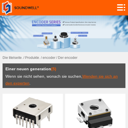
Ranzoomen.
Modul
maßgeschneidert.
encoder
Netzektometer,
Die titelseite.
/
Produkte.
/
encoder
/
Der encoder
elektrische
Switch.
Einer neuen generation
(5)
steckdosen
Sensor.
Wenn sie nicht sehen, wonach sie suchen,
Wenden sie sich an
den experten
.
App.
Vernetzt.
Forschung!
Nachrichten.