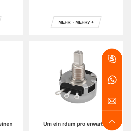
t
MEHR. - MEHR? +
einen
Um ein rdum pro erwarten
erwarten