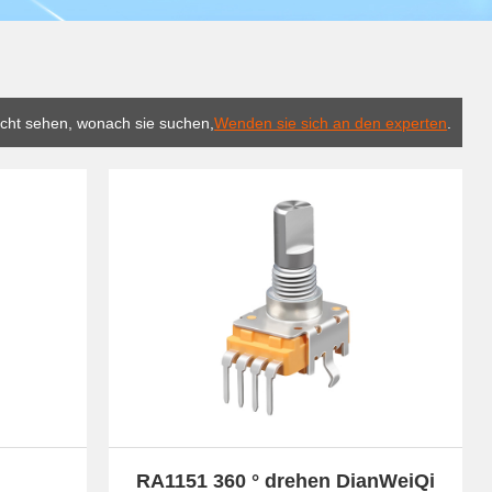
icht sehen, wonach sie suchen,
Wenden sie sich an den experten
.
RA1151 360 ° drehen DianWeiQi