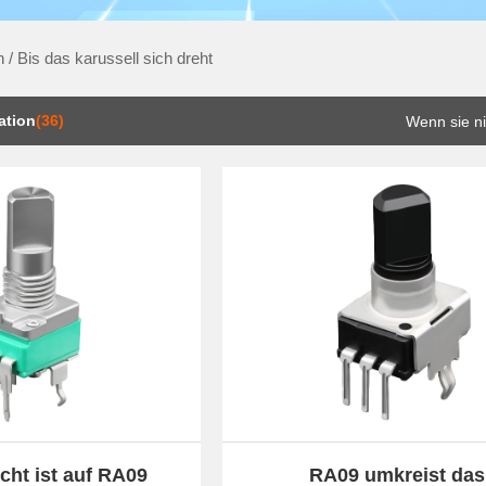
n
/
Bis das karussell sich dreht
ation
(36)
Wenn sie n
icht ist auf RA09
RA09 umkreist das