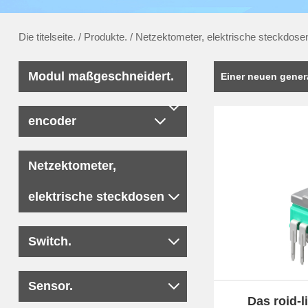
Die titelseite.
/
Produkte.
/
Netzektometer, elektrische steckdose
Modul maßgeschneidert.
Einer neuen gener
encoder
Netzektometer,
elektrische steckdosen
Switch.
Sensor.
Das roid-l