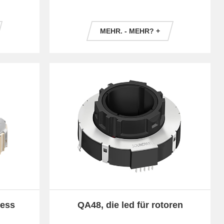
MEHR. - MEHR? +
ress
QA48, die led für rotoren