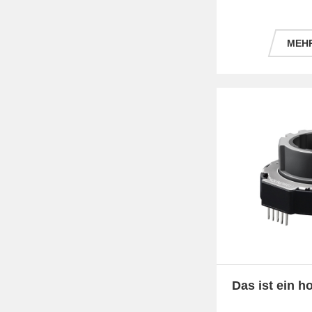
MEHR
Das ist ein h
um 