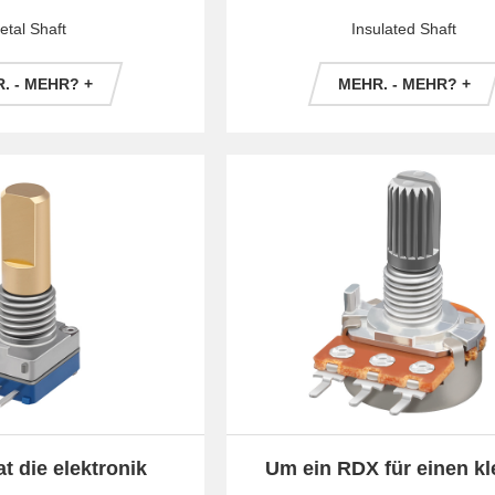
drehung
navigationsfunkgerä
etal Shaft
Insulated Shaft
. - MEHR? +
MEHR. - MEHR? +
t die elektronik
Um ein RDX für einen kl
rbessert
navigationsbereich