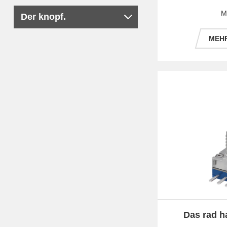
um
M
Der knopf.
MEHR
Das rad ha
ve