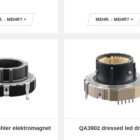
. - MEHR? +
MEHR. - MEHR? +
ohler elektromagnet
QA3902 dressed led d
die achse