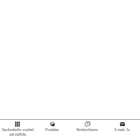
Offensichtlich,
aber wir
Language
können ihr
was anderes
anbieten.
Taschenkrebs wachtel
Produkte.
Recherchieren.
E-mail. Ja.
mit trüffeln