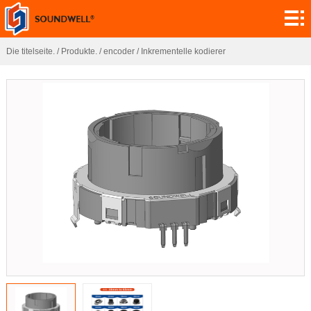
Ranzoomen.
Modul
Die titelseite.
/
Produkte.
/
encoder
/
Inkrementelle kodierer
maßgeschneidert.
encoder
Netzektometer,
elektrische
Switch.
steckdosen
Sensor.
App.
Vernetzt.
Forschung!
Nachrichten.