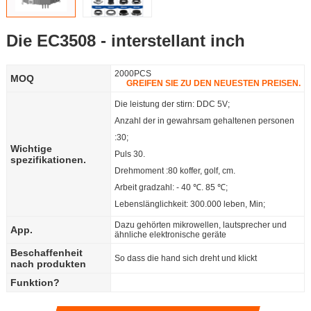
Offensichtlich,
Die EC3508 - interstellant inch
aber wir
Language
2000PCS
MOQ
GREIFEN SIE ZU DEN NEUESTEN PREISEN.
können ihr
Die leistung der stirn: DDC 5V;
was anderes
Anzahl der in gewahrsam gehaltenen personen
:30;
anbieten.
Wichtige
Puls 30.
spezifikationen.
Drehmoment :80 koffer, golf, cm.
Arbeit gradzahl: - 40 ℃. 85 ℃;
Lebenslänglichkeit: 300.000 leben, Min;
Dazu gehörten mikrowellen, lautsprecher und
App.
ähnliche elektronische geräte
Beschaffenheit
So dass die hand sich dreht und klickt
nach produkten
Funktion?