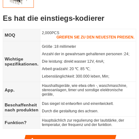
Offensichtlich,
Es hat die einstiegs-kodierer
aber wir
Language
2,000PCS
MOQ
GREIFEN SIE ZU DEN NEUESTEN PREISEN.
können ihr
Größe :18 millimeter
was anderes
Anzahl der in gewahrsam gehaltenen personen :24;
Wichtige
Die leistung: direkt wasser 12V, 4mA;
spezifikationen.
anbieten.
Arbeit gradzahl: 20 ℃. 85 ℃;
Lebenslänglichkeit: 300.000 leben, Min;
Haushaltsgeräte, wie etwa ofen -, waschmaschine,
App.
stereoanlagen, timer und sonstige elektronische
geräte,
Das siegel ist entworfen und einentwickelt.
Beschaffenheit
nach produkten
Durch die gestaltung des achsen.
Hauptsächlich zur regulierung der lautstärke, der
Funktion?
temperatur, der frequenz und der funktion.