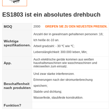
Offensichtlich,
ES1803 ist ein absolutes drehbuch
aber wir
Language
MOQ
2000
GREIFEN SIE ZU DEN NEUESTEN PREISEN.
können ihr
Anzahl der in gewahrsam gehaltenen personen :16;
Ich heiße dc-10 an.
Wichtige
was anderes
spezifikationen.
Arbeit gradzahl: - 30 ℃ wie ℃;
Lebenslänglichkeit: 300.000 leben, Min;
anbieten.
Auch elektrische geräte kommen aus weißen
App.
haushaltsmaschinen wie waschmaschinen und
mikrowellen zum einsatz.
Und zwar starke interferenzen.
Erinnerungen nach der stromunterbrechung
Beschaffenheit
speichern;
nach produkten
Stabile und dichtung;
Wasserfeste, staubfeste konstruktion.
Funktion?