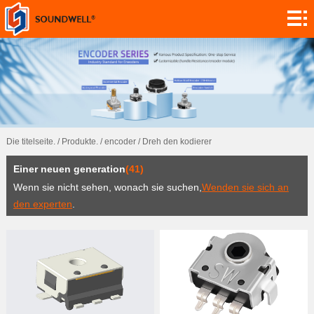
Ranzoomen.
Modul
maßgeschneidert.
encoder
Netzektometer,
Die titelseite.
/
Produkte.
/
encoder
/
Dreh den kodierer
elektrische
Switch.
Einer neuen generation
(41)
steckdosen
Sensor.
Wenn sie nicht sehen, wonach sie suchen,
Wenden sie sich an
den experten
.
App.
Vernetzt.
Forschung!
Nachrichten.