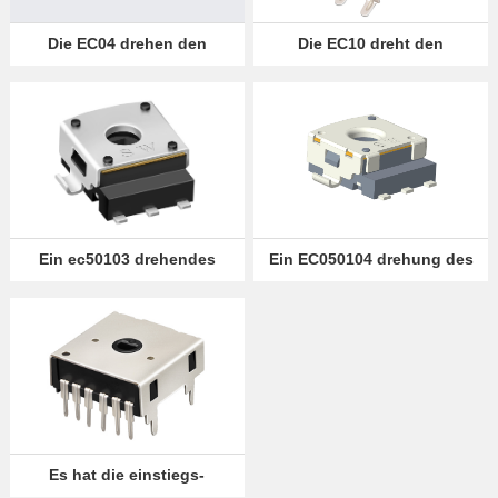
Offensichtlich,
Die EC04 drehen den
Die EC10 dreht den
traktor durch die achse
kodierer mittels der achse
aber wir
Language
können ihr
was anderes
anbieten.
Ein ec50103 drehendes
Ein EC050104 drehung des
kodierer
kodierers
Es hat die einstiegs-
kodierer